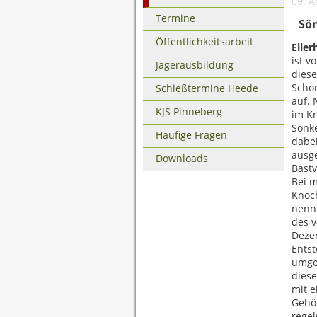
09. A
Termine
Sön
Öffentlichkeitsarbeit
Elle
ist v
Jägerausbildung
diese
Schon
Schießtermine Heede
auf. 
KJS Pinneberg
im K
Sönk
Häufige Fragen
dabei
ausge
Downloads
Bastv
Bei m
Knoc
nennt
des v
Dezem
Entst
umgeb
diese
mit e
Gehör
rege