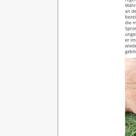
Währe
an d
bezei
die m
Spro
unger
er im
wiede
gebi