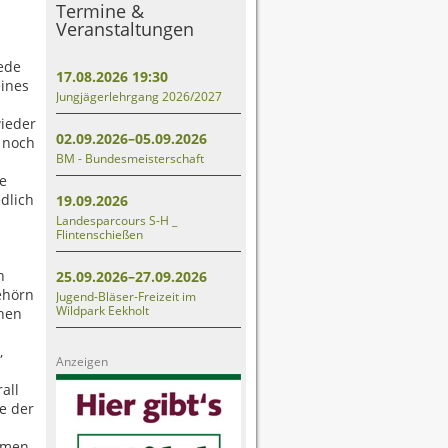
Termine &
Veranstaltungen
Rede
17.08.2026 19:30
eines
Jungjägerlehrgang 2026/2027
wieder
02.09.2026–05.09.2026
r noch
BM - Bundesmeisterschaft
e
dlich
19.09.2026
Landesparcours S-H _
Flintenschießen
n
25.09.2026–27.09.2026
ehörn
Jugend-Bläser-Freizeit im
Wildpark Eekholt
chen
,
Anzeigen
all
e der
mmen.