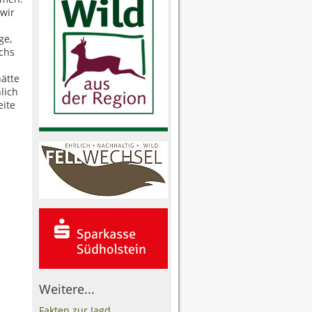
wir
ge,
echs
hätte
lich
eite
Weitere...
Fakten zur Jagd