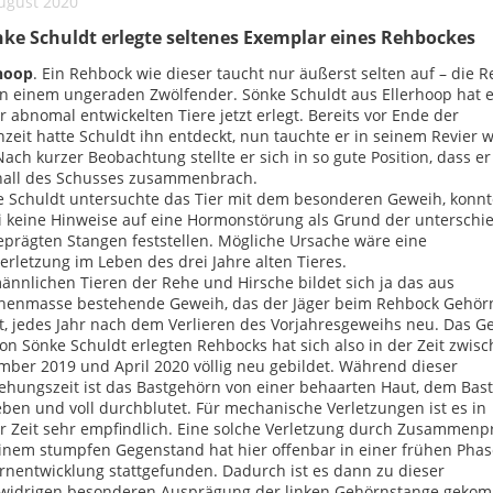
ugust 2020
ke Schuldt erlegte seltenes Exemplar eines Rehbockes
rhoop
. Ein Rehbock wie dieser taucht nur äußerst selten auf – die 
on einem ungeraden Zwölfender. Sönke Schuldt aus Ellerhoop hat 
r abnomal entwickelten Tiere jetzt erlegt. Bereits vor Ende der
zeit hatte Schuldt ihn entdeckt, nun tauchte er in seinem Revier 
Nach kurzer Beobachtung stellte er sich in so gute Position, dass e
nall des Schusses zusammenbrach.
e Schuldt untersuchte das Tier mit dem besonderen Geweih, konnt
 keine Hinweise auf eine Hormonstörung als Grund der unterschie
prägten Stangen feststellen. Mögliche Ursache wäre eine
erletzung im Leben des drei Jahre alten Tieres.
ännlichen Tieren der Rehe und Hirsche bildet sich ja das aus
henmasse bestehende Geweih, das der Jäger beim Rehbock Gehör
, jedes Jahr nach dem Verlieren des Vorjahresgeweihs neu. Das G
on Sönke Schuldt erlegten Rehbocks hat sich also in der Zeit zwis
ber 2019 und April 2020 völlig neu gebildet. Während dieser
ehungszeit ist das Bastgehörn von einer behaarten Haut, dem Bast
en und voll durchblutet. Für mechanische Verletzungen ist es in
r Zeit sehr empfindlich. Eine solche Verletzung durch Zusammenpr
inem stumpfen Gegenstand hat hier offenbar in einer frühen Phas
nentwicklung stattgefunden. Dadurch ist es dann zu dieser
lwidrigen besonderen Ausprägung der linken Gehörnstange geko