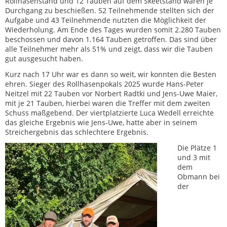
Rollhasenstand und 12 Tauben auf dem Skeetstand waren je
Durchgang zu beschießen. 52 Teilnehmende stellten sich der
Aufgabe und 43 Teilnehmende nutzten die Möglichkeit der
Wiederholung. Am Ende des Tages wurden somit 2.280 Tauben
beschossen und davon 1.164 Tauben getroffen. Das sind über
alle Teilnehmer mehr als 51% und zeigt, dass wir die Tauben
gut ausgesucht haben.
Kurz nach 17 Uhr war es dann so weit, wir konnten die Besten
ehren. Sieger des Rollhasenpokals 2025 wurde Hans-Peter
Neitzel mit 22 Tauben vor Norbert Radtki und Jens-Uwe Maier,
mit je 21 Tauben, hierbei waren die Treffer mit dem zweiten
Schuss maßgebend. Der viertplatzierte Luca Wedell erreichte
das gleiche Ergebnis wie Jens-Uwe, hatte aber in seinem
Streichergebnis das schlechtere Ergebnis.
Die Plätze 1
und 3 mit
dem
Obmann bei
der