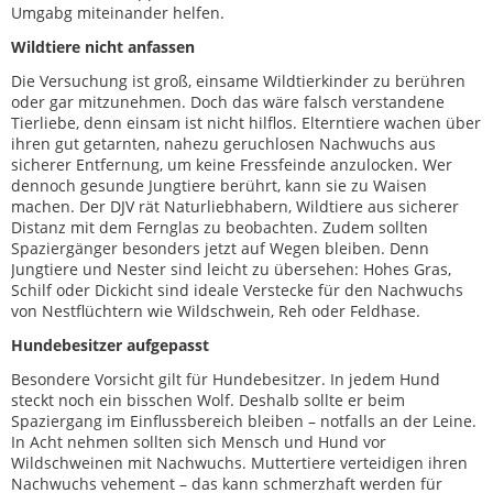
Umgabg miteinander helfen.
Wildtiere nicht anfassen
Die Versuchung ist groß, einsame Wildtierkinder zu berühren
oder gar mitzunehmen. Doch das wäre falsch verstandene
Tierliebe, denn einsam ist nicht hilflos. Elterntiere wachen über
ihren gut getarnten, nahezu geruchlosen Nachwuchs aus
sicherer Entfernung, um keine Fressfeinde anzulocken. Wer
dennoch gesunde Jungtiere berührt, kann sie zu Waisen
machen. Der DJV rät Naturliebhabern, Wildtiere aus sicherer
Distanz mit dem Fernglas zu beobachten. Zudem sollten
Spaziergänger besonders jetzt auf Wegen bleiben. Denn
Jungtiere und Nester sind leicht zu übersehen: Hohes Gras,
Schilf oder Dickicht sind ideale Verstecke für den Nachwuchs
von Nestflüchtern wie Wildschwein, Reh oder Feldhase.
Hundebesitzer aufgepasst
Besondere Vorsicht gilt für Hundebesitzer. In jedem Hund
steckt noch ein bisschen Wolf. Deshalb sollte er beim
Spaziergang im Einflussbereich bleiben – notfalls an der Leine.
In Acht nehmen sollten sich Mensch und Hund vor
Wildschweinen mit Nachwuchs. Muttertiere verteidigen ihren
Nachwuchs vehement – das kann schmerzhaft werden für