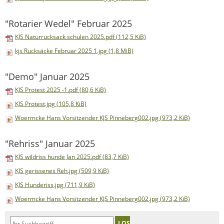
"Rotarier Wedel" Februar 2025
KJS Naturrucksack schulen 2025.pdf
(112,5 KiB)
kjs Rucksäcke Februar 2025 1.jpg
(1,8 MiB)
"Demo" Januar 2025
KJS Protest 2025 -1.pdf
(80,6 KiB)
KJS Protest.jpg
(105,8 KiB)
Woermcke Hans Vorsitzender KJS Pinneberg002.jpg
(973,2 KiB)
"Rehriss" Januar 2025
KJS wildriss hunde Jan 2025.pdf
(83,7 KiB)
KJS gerissenes Reh.jpg
(509,9 KiB)
KJS Hunderiss.jpg
(711,9 KiB)
Woermcke Hans Vorsitzender KJS Pinneberg002.jpg
(973,2 KiB)
LOS