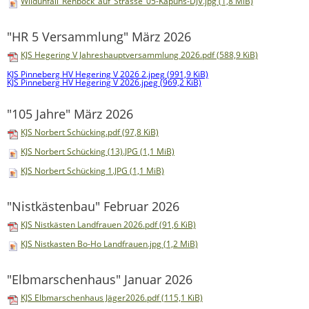
Wildunfall_Rehbock_auf_Strasse_05-Kapuhs-DJV.jpg
(1,8 MiB)
"HR 5 Versammlung" März 2026
KJS Hegering V Jahreshauptversammlung 2026.pdf
(588,9 KiB)
KJS Pinneberg HV Hegering V 2026 2.jpeg
(991,9 KiB)
KJS Pinneberg HV Hegering V 2026.jpeg
(969,2 KiB)
"105 Jahre" März 2026
KJS Norbert Schücking.pdf
(97,8 KiB)
KJS Norbert Schücking (13).JPG
(1,1 MiB)
KJS Norbert Schücking 1.JPG
(1,1 MiB)
"Nistkästenbau" Februar 2026
KJS Nistkästen Landfrauen 2026.pdf
(91,6 KiB)
KJS Nistkasten Bo-Ho Landfrauen.jpg
(1,2 MiB)
"Elbmarschenhaus" Januar 2026
KJS Elbmarschenhaus Jäger2026.pdf
(115,1 KiB)