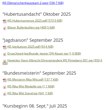
KJS Elbmarschenhausteam 2.jpeg
(336,7 KiB)
"Hubertusandacht" Oktober 2025
KJS Hubertusmesse 2025.pdf
(573,0 KiB)
Bläser Bullenkuhlen.jpg
(409,5 KiB)
"Jagdsaison" September 2025
KJS Jagdsaison 2025.pdf
(93,6 KiB)
Drueckjagd-Jagdhunde_Jaeger DJV-Kauer.jpg
(1,0 MiB)
Hewicker Hans-Albrecht Ehrenpräsident KJS Pinneberg 001.jpg
(950,4
KiB)
"Bundesmeisterin" September 2025
KJS Meisterin Rika Witt.pdf
(137,7 KiB)
KJS Rika Witt Medaille.jpg
(1,1 MiB)
KJS Rika Witt Stand.jpg
(641,7 KiB)
"Kursbeginn 08. Sept." Juli 2025