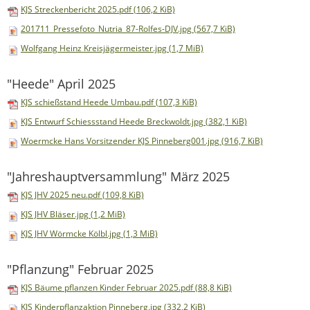
KJS Streckenbericht 2025.pdf
(106,2 KiB)
201711_Pressefoto_Nutria_87-Rolfes-DJV.jpg
(567,7 KiB)
Wolfgang Heinz Kreisjägermeister.jpg
(1,7 MiB)
"Heede" April 2025
KJS schießstand Heede Umbau.pdf
(107,3 KiB)
KJS Entwurf Schiessstand Heede Breckwoldt.jpg
(382,1 KiB)
Woermcke Hans Vorsitzender KJS Pinneberg001.jpg
(916,7 KiB)
"Jahreshauptversammlung" März 2025
KJS JHV 2025 neu.pdf
(109,8 KiB)
KJS JHV Bläser.jpg
(1,2 MiB)
KJS JHV Wörmcke Kölbl.jpg
(1,3 MiB)
"Pflanzung" Februar 2025
KJS Bäume pflanzen Kinder Februar 2025.pdf
(88,8 KiB)
KJS Kinderpflanzaktion Pinneberg.jpg
(332,2 KiB)