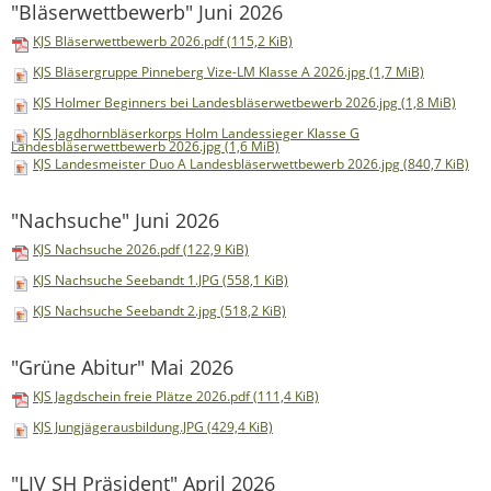
"Bläserwettbewerb" Juni 2026
KJS Bläserwettbewerb 2026.pdf
(115,2 KiB)
KJS Bläsergruppe Pinneberg Vize-LM Klasse A 2026.jpg
(1,7 MiB)
KJS Holmer Beginners bei Landesbläserwetbewerb 2026.jpg
(1,8 MiB)
KJS Jagdhornbläserkorps Holm Landessieger Klasse G
Landesbläserwettbewerb 2026.jpg
(1,6 MiB)
KJS Landesmeister Duo A Landesbläserwettbewerb 2026.jpg
(840,7 KiB)
"Nachsuche" Juni 2026
KJS Nachsuche 2026.pdf
(122,9 KiB)
KJS Nachsuche Seebandt 1.JPG
(558,1 KiB)
KJS Nachsuche Seebandt 2.jpg
(518,2 KiB)
"Grüne Abitur" Mai 2026
KJS Jagdschein freie Plätze 2026.pdf
(111,4 KiB)
KJS Jungjägerausbildung.JPG
(429,4 KiB)
"LJV SH Präsident" April 2026