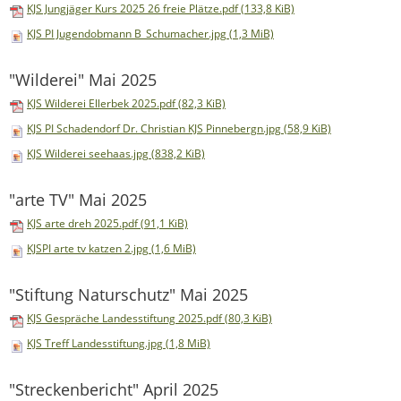
KJS Jungjäger Kurs 2025 26 freie Plätze.pdf
(133,8 KiB)
KJS PI Jugendobmann B_Schumacher.jpg
(1,3 MiB)
"Wilderei" Mai 2025
KJS Wilderei Ellerbek 2025.pdf
(82,3 KiB)
KJS PI Schadendorf Dr. Christian KJS Pinnebergn.jpg
(58,9 KiB)
KJS Wilderei seehaas.jpg
(838,2 KiB)
"arte TV" Mai 2025
KJS arte dreh 2025.pdf
(91,1 KiB)
KJSPI arte tv katzen 2.jpg
(1,6 MiB)
"Stiftung Naturschutz" Mai 2025
KJS Gespräche Landesstiftung 2025.pdf
(80,3 KiB)
KJS Treff Landesstiftung.jpg
(1,8 MiB)
"Streckenbericht" April 2025