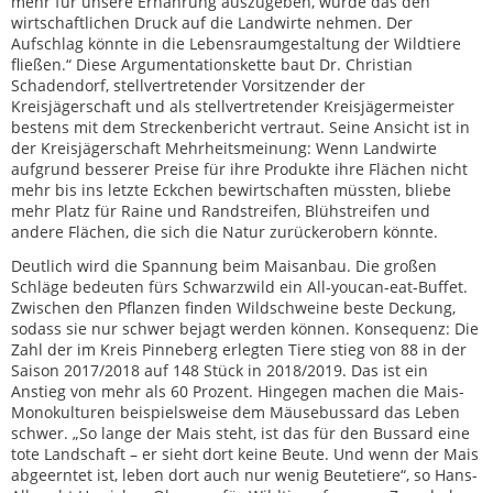
mehr für unsere Ernährung auszugeben, würde das den
wirtschaftlichen Druck auf die Landwirte nehmen. Der
Aufschlag könnte in die Lebensraumgestaltung der Wildtiere
fließen.“ Diese Argumentationskette baut Dr. Christian
Schadendorf, stellvertretender Vorsitzender der
Kreisjägerschaft und als stellvertretender Kreisjägermeister
bestens mit dem Streckenbericht vertraut. Seine Ansicht ist in
der Kreisjägerschaft Mehrheitsmeinung: Wenn Landwirte
aufgrund besserer Preise für ihre Produkte ihre Flächen nicht
mehr bis ins letzte Eckchen bewirtschaften müssten, bliebe
mehr Platz für Raine und Randstreifen, Blühstreifen und
andere Flächen, die sich die Natur zurückerobern könnte.
Deutlich wird die Spannung beim Maisanbau. Die großen
Schläge bedeuten fürs Schwarzwild ein All-youcan-eat-Buffet.
Zwischen den Pflanzen finden Wildschweine beste Deckung,
sodass sie nur schwer bejagt werden können. Konsequenz: Die
Zahl der im Kreis Pinneberg erlegten Tiere stieg von 88 in der
Saison 2017/2018 auf 148 Stück in 2018/2019. Das ist ein
Anstieg von mehr als 60 Prozent. Hingegen machen die Mais-
Monokulturen beispielsweise dem Mäusebussard das Leben
schwer. „So lange der Mais steht, ist das für den Bussard eine
tote Landschaft – er sieht dort keine Beute. Und wenn der Mais
abgeerntet ist, leben dort auch nur wenig Beutetiere“, so Hans-