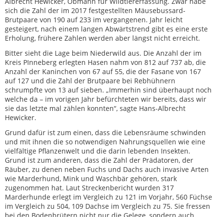
Albrecht Hewicker, Obmann für Wildtiererfassung. Zwar habe
sich die Zahl der im 2017 festgestellten Mäusebussard-
Brutpaare von 190 auf 233 im vergangenen. Jahr leicht
gesteigert, nach einem langen Abwärtstrend gibt es eine erste
Erholung, frühere Zahlen werden aber längst nicht erreicht.
Bitter sieht die Lage beim Niederwild aus. Die Anzahl der im
Kreis PInneberg erlegten Hasen nahm von 812 auf 737 ab, die
Anzahl der Kaninchen von 67 auf 55, die der Fasane von 167
auf 127 und die Zahl der Brutpaare bei Rebhühnern
schrumpfte von 13 auf sieben. „Immerhin sind überhaupt noch
welche da – im vorigen Jahr befürchteten wir bereits, dass wir
sie das letzte mal zählen konnten“, sagte Hans-Albrecht
Hewicker.
Grund dafür ist zum einen, dass die Lebensräume schwinden
und mit ihnen die so notwendigen Nahrungsquellen wie eine
vielfältige Pflanzenwelt und die darin lebenden Insekten.
Grund ist zum anderen, dass die Zahl der Prädatoren, der
Räuber, zu denen neben Fuchs und Dachs auch invasive Arten
wie Marderhund, Mink und Waschbär gehören, stark
zugenommen hat. Laut Streckenbericht wurden 317
Marderhunde erlegt im Vergleich zu 121 im Vorjahr, 560 Füchse
im Vergleich zu 504, 109 Dachse im Vergleich zu 75. Sie fressen
bei den Bodenbrütern nicht nur die Gelege, sondern auch