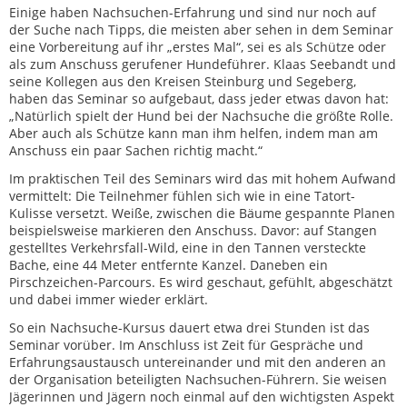
Einige haben Nachsuchen-Erfahrung und sind nur noch auf
der Suche nach Tipps, die meisten aber sehen in dem Seminar
eine Vorbereitung auf ihr „erstes Mal“, sei es als Schütze oder
als zum Anschuss gerufener Hundeführer. Klaas Seebandt und
seine Kollegen aus den Kreisen Steinburg und Segeberg,
haben das Seminar so aufgebaut, dass jeder etwas davon hat:
„Natürlich spielt der Hund bei der Nachsuche die größte Rolle.
Aber auch als Schütze kann man ihm helfen, indem man am
Anschuss ein paar Sachen richtig macht.“
Im praktischen Teil des Seminars wird das mit hohem Aufwand
vermittelt: Die Teilnehmer fühlen sich wie in eine Tatort-
Kulisse versetzt. Weiße, zwischen die Bäume gespannte Planen
beispielsweise markieren den Anschuss. Davor: auf Stangen
gestelltes Verkehrsfall-Wild, eine in den Tannen versteckte
Bache, eine 44 Meter entfernte Kanzel. Daneben ein
Pirschzeichen-Parcours. Es wird geschaut, gefühlt, abgeschätzt
und dabei immer wieder erklärt.
So ein Nachsuche-Kursus dauert etwa drei Stunden ist das
Seminar vorüber. Im Anschluss ist Zeit für Gespräche und
Erfahrungsaustausch untereinander und mit den anderen an
der Organisation beteiligten Nachsuchen-Führern. Sie weisen
Jägerinnen und Jägern noch einmal auf den wichtigsten Aspekt