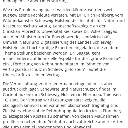
benötigen sie aber Unterstützung.“
Wie das Problem angepackt werden könnte, werden zwei
ausgewiesene Fachleute verraten. Mit Dr. Ulrich Fehlberg, vom
Wildtierkataster Schleswig-Holstein des Instituts für Natur- und
Ressourcenschutz –Abtlg. Landschaftsökologie an der
Christian-Albrechts-Universität Kiel sowie Dr. Volker Saggau
aus dem Ministerium für Energiewende, Landwirtschaft,
Umwelt, Natur und Digitalisierung des Landes Schleswig-
Holstein sind hochkarätige Experten eingeladen, die zu dem
Thema Stellung beziehen werden. Dr. Saggau geht
insbesondere auf finanzielle Aspekte für die „grüne Branche“
ein. „Förderung von Rebhuhnhabitaten im Rahmen von
Vertragsnaturschutz in Schleswig-Holstein“, lautet die
Überschrift zu seinem Vortrag.
Die Veranstaltung, zu der jedermann eingeladen ist, aber
ausdrücklich Jäger, Landwirte und Naturschützer, findet im
Gartenbauzentrum Schleswig-Holstein in Ellerhoop, Thiensen
16, statt. Der Vortrag wird Lösungsansätze zeigen, die
ökologisch sinnvoll und vor allem ökonomisch tragfähig sind.
Ziel ist es, eine stabile Rebhuhnpopulation im Kreis Pinneberg
zu akzeptablen Kosten zu schaffen. Von diesen Maßnahmen
profitieren neben dem Rebhuhn auch zahlreiche andere Arten,
wie zum Beispiel Insektenarten und Singvögel.