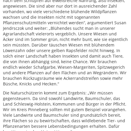
nach dem Schlüpfen auf eiweißreiche Nahrung, also Insekten,
angewiesen. Die sind aber nur dort in ausreichender Zahl
vorhanden, wo viele verschiedene blühende Wildpflanzen
wachsen und die Insekten nicht mit sogenannten
Pflanzenschutzmitteln vernichtet werden“, argumentiert Susan
Jendrsczok und weiter: „Blühendes sucht man in unserer
Agrarlandschaft vielerorts vergeblich. Unsere Wiesen und
Äcker sind im Sommer grün, nicht mehr bunt, wie sie eigentlich
sein müssten. Darüber täuschen Wiesen mit blühendem
Löwenzahn oder unsere gelben Rapsfelder nicht hinweg. In
solch einer Landschaft haben Insekten und damit auch Tiere,
die von ihnen abhängig sind, keine Chance. Wir brauchen
endlich wieder Schafgarbe, Wiesen-Margeriten, Spitzwegerich
und andere Pflanzen auf den Flächen und an Wegrändern. Wir
brauchen Rückzugsräume wie Ackerrandstreifen sowie mehr
Büsche, Knicks und Hecken.“
Die Naturschützerin kommt zum Ergebnis: „Wir müssen
gegensteuern. Da sind sowohl Landwirte, Baumschuler, das
Land Schleswig-Holstein, Kommunen und Bürger in der Pflicht.
Wir im Kreis Pinneberg sollten mit gutem Beispiel vorangehen.
Viele Landwirte und Baumschuler sind grundsätzlich bereit,
ihre Flächen so zu bewirtschaften, dass wildlebende Tier- und
Pflanzenarten bessere Lebensbedingungen erhalten. Dafür