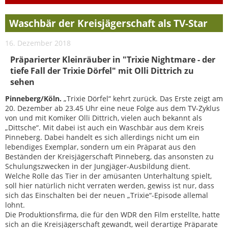
Waschbär der Kreisjägerschaft als TV-Star
16. Dezember 2018
Präparierter Kleinräuber in "Trixie Nightmare - der
tiefe Fall der Trixie Dörfel" mit Olli Dittrich zu
sehen
Pinneberg/Köln.
„Trixie Dörfel“ kehrt zurück. Das Erste zeigt am
20. Dezember ab 23.45 Uhr eine neue Folge aus dem TV-Zyklus
von und mit Komiker Olli Dittrich, vielen auch bekannt als
„Dittsche“. Mit dabei ist auch ein Waschbär aus dem Kreis
Pinneberg. Dabei handelt es sich allerdings nicht um ein
lebendiges Exemplar, sondern um ein Präparat aus den
Beständen der Kreisjägerschaft Pinneberg, das ansonsten zu
Schulungszwecken in der Jungjäger-Ausbildung dient.
Welche Rolle das Tier in der amüsanten Unterhaltung spielt,
soll hier natürlich nicht verraten werden, gewiss ist nur, dass
sich das Einschalten bei der neuen „Trixie“-Episode allemal
lohnt.
Die Produktionsfirma, die für den WDR den Film erstellte, hatte
sich an die Kreisjägerschaft gewandt, weil derartige Präparate