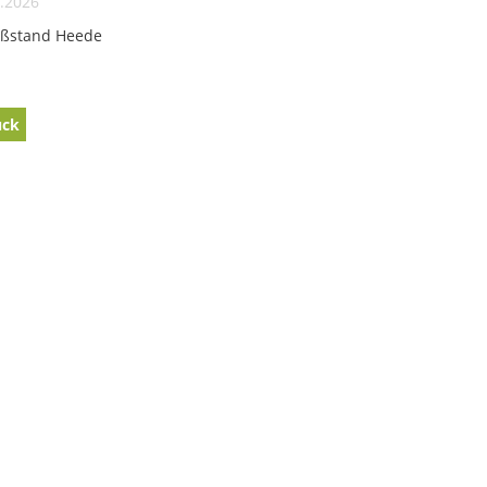
.2026
eßstand Heede
ück